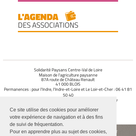
L'AGENDA
DES ASSOCIATIONS
Solidarité Paysans Centre-Val de Loire
Maison de l'agriculture paysanne
87A route de Château Renault
41 000 BLOIS
Permanences : pour l'Indre, l'Indre-et-Loire et Le Loir-et-Cher : 06 41 81
50 40
pour le Cher, le Loiret et l'Eure-et-Loire : 07 77 03 92 37
CONTACTEZ-NOUS
Ce site utilise des cookies pour améliorer
votre expérience de navigation et à des fins
de suivi de fréquentation.
Siège de l'association : 104 rue Robespierre - 93 170 BAGNOLET
Pour en apprendre plus au sujet des cookies,