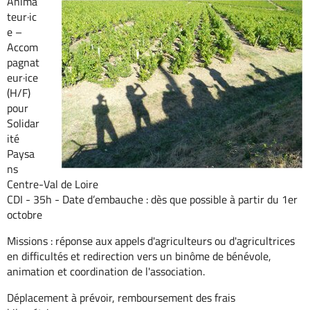
Anima
teur·ic
e –
Accom
pagnat
eur·ice
(H/F)
pour
Solidar
ité
Paysa
ns
Centre-Val de Loire
CDI - 35h - Date d’embauche : dès que possible à partir du 1er
octobre
Missions : réponse aux appels d'agriculteurs ou d'agricultrices
en difficultés et redirection vers un binôme de bénévole,
animation et coordination de l'association.
Déplacement à prévoir, remboursement des frais