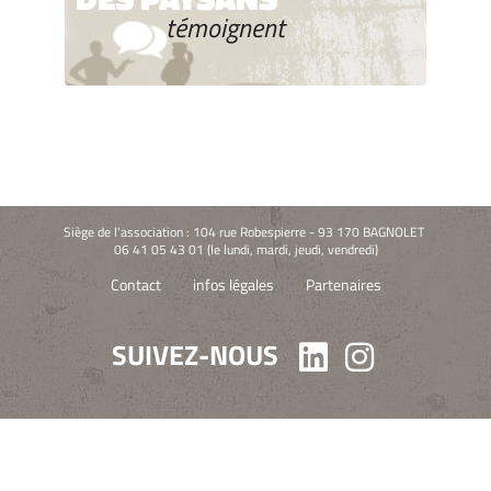
témoignent
Siège de l'association : 104 rue Robespierre - 93 170 BAGNOLET
06 41 05 43 01 (le lundi, mardi, jeudi, vendredi)
Contact
infos légales
Partenaires
SUIVEZ-NOUS
Linkedin
Instagra