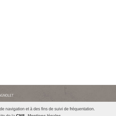
 BAGNOLET
de navigation et à des fins de suivi de fréquentation.
SUIVEZ-NOUS
Linkedin
Instagra
ite de la
CNIL
Mentions légales