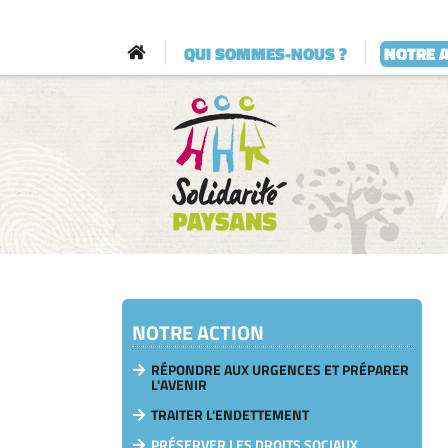
QUI SOMMES-NOUS ?
NOTRE 
NOTRE ACTION
RÉPONDRE AUX URGENCES ET PRÉPARER
L'AVENIR
TRAITER L'ENDETTEMENT
PRÉSERVER LES DROITS SOCIAUX