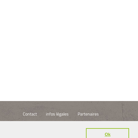
Contact
infos légales
Partenaires
m
Ok