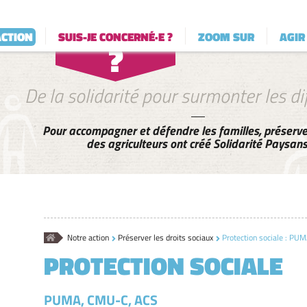
questionnements
OK
avec d'autres
ACTION
SUIS-JE CONCERNÉ·E ?
ZOOM SUR
AGIR
agriculteur·ices ?
De la solidarité pour surmonter les dif
Pour accompagner et défendre les familles, préserver
des agriculteurs ont créé Solidarité Paysans
Accueil
Notre action
Préserver les droits sociaux
Protection sociale : PU
PROTECTION SOCIALE
PUMA, CMU-C, ACS