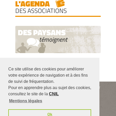
L'AGENDA
DES ASSOCIATIONS
DES PAYSANS
témoignent
Ce site utilise des cookies pour améliorer
votre expérience de navigation et à des fins
de suivi de fréquentation.
Siège de l'association : 104 rue Robespierre - 93 170 BAGNOLET
Pour en apprendre plus au sujet des cookies,
06 41 05 43 01 (le lundi, mardi, jeudi, vendredi)
consultez le site de la
CNIL
Contact
infos légales
Partenaires
Mentions légales
Ok