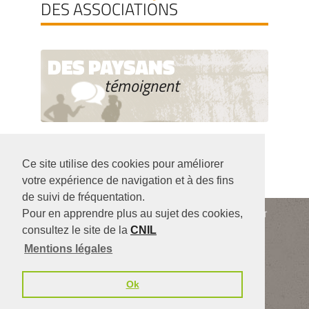
DES ASSOCIATIONS
DES PAYSANS
témoignent
Ce site utilise des cookies pour améliorer
votre expérience de navigation et à des fins
de suivi de fréquentation.
Siège de l'association : 104 rue Robespierre - 93 170 BAGNOLET
Pour en apprendre plus au sujet des cookies,
06 41 05 43 01 (le lundi, mardi, jeudi, vendredi)
consultez le site de la
CNIL
Contact
infos légales
Partenaires
Mentions légales
SUIVEZ-NOUS
Ok
Linkedin
Instagra