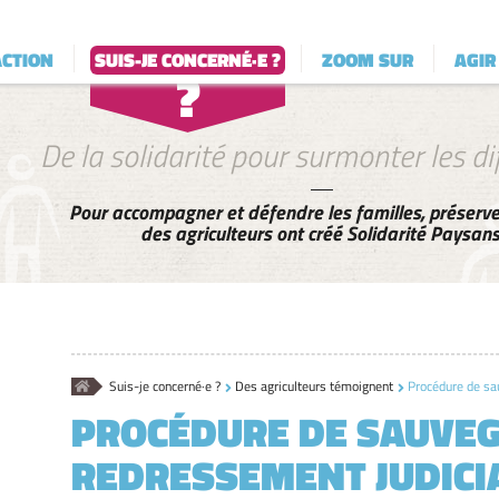
questionnements
OK
avec d'autres
ACTION
SUIS-JE CONCERNÉ·E ?
ZOOM SUR
AGIR
agriculteur·ices ?
De la solidarité pour surmonter les dif
Pour accompagner et défendre les familles, préserver
des agriculteurs ont créé Solidarité Paysans
Accueil
Suis-je concerné·e ?
Des agriculteurs témoignent
Procédure de sau
PROCÉDURE DE SAUVEG
REDRESSEMENT JUDICI