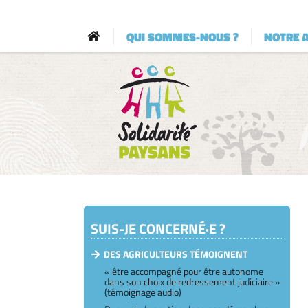
QUI SOMMES-NOUS ?
NOTRE 
SUIS-JE CONCERNÉ·E ?
DES AGRICULTEURS TÉMOIGNENT
« être accompagné pour être autonome
dans son choix de redressement judiciaire »
(témoignage audio)