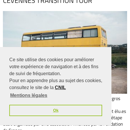
CÉVENNES TRANSITION TOUR
Ce site utilise des cookies pour améliorer
votre expérience de navigation et à des fins
de suivi de fréquentation.
Pour en apprendre plus au sujet des cookies,
consultez le site de la
CNIL
Mentions légales
Les 28 et 29 septembre vous avez peut-être aperçu ce gros
bus jaune sur nos routes Cévenoles...
Il transportait acteur.ices du territoire, technicien.nes et élu.es
Ok
de la Fondation de France. Il s'est arrêté 7 fois. Chaque étape
était organisée par une association financée par la Fondation